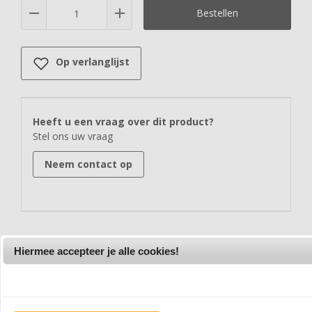
Bestellen
Op verlanglijst
Heeft u een vraag over dit product?
Stel ons uw vraag
Neem contact op
Hiermee accepteer je alle cookies!
Productomschrijving
Fiveunits denafv 285
31005 BLUE GREY MELANGE