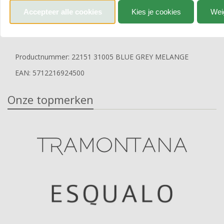
Accepteer alle cookies
Kies je cookies
Wei
Bekijk volledige omschrijving
Productnummer: 22151 31005 BLUE GREY MELANGE
EAN: 5712216924500
Onze topmerken