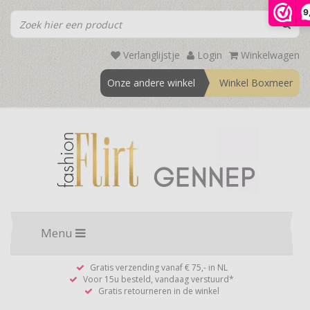
9
Verlanglijstje
Login
Winkelwagen
Onze andere winkel
Winkel Boxmeer
Menu
Gratis verzending vanaf € 75,- in NL
Voor 15u besteld, vandaag verstuurd*
Gratis retourneren in de winkel