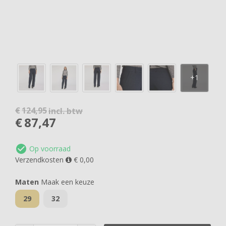
€
124,95
incl. btw
€
87,47
Op voorraad
Verzendkosten
€ 0,00
Maten
Maak een keuze
29
32