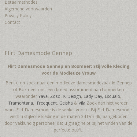
Betaalmethodes
Algemene voorwaarden
Privacy Policy
Contact
Flirt Damesmode Gennep
Flirt Damesmode Gennep en Boxmeer: Stijlvolle Kleding
voor de Modieuze Vrouw
Bent u op zoek naar een modieuze damesmodezaak in Gennep
of Boxmeer met een breed assortiment aan topmerken
waaronder
Yaya
,
Zoso
,
K-Design
,
Lady Day,
Esqualo
,
Tramontana
,
Freequent
,
Geisha
&
Vila
Zoek dan niet verder,
want Flirt Damesmode is dé winkel voor u. Bij Flirt Damesmode
vindt u stijlvolle kleding in de maten 34 t/m 46, aangeboden
door vakkundig personeel dat u graag helpt bij het vinden van de
perfecte outfit.