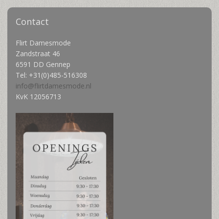
Contact
Flirt Damesmode
Zandstraat 46
6591 DD Gennep
Tel:
+31(0)485-516308
info@flirtdamesmode.nl
KvK 12056713