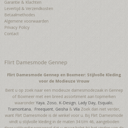
Garantie & Klachten
Levertijd & Verzendkosten
Betaalmethodes
Algemene voorwaarden
Privacy Policy
Contact
Flirt Damesmode Gennep
Flirt Damesmode Gennep en Boxmeer: Stijlvolle Kleding
voor de Modieuze Vrouw
Bent u op zoek naar een modieuze damesmodezaak in Gennep
of Boxmeer met een breed assortiment aan topmerken
waaronder
Yaya
,
Zoso
,
K-Design
,
Lady Day,
Esqualo
,
Tramontana
,
Freequent
,
Geisha
&
Vila
Zoek dan niet verder,
want Flirt Damesmode is dé winkel voor u. Bij Flirt Damesmode
vindt u stijlvolle kleding in de maten 34 t/m 46, aangeboden
door vakkundig personeel dat u graag helpt bij het vinden van de