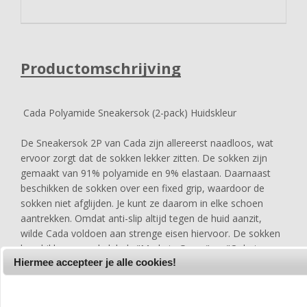
Productomschrijving
Cada Polyamide Sneakersok (2-pack) Huidskleur
De Sneakersok 2P van Cada zijn allereerst naadloos, wat
ervoor zorgt dat de sokken lekker zitten. De sokken zijn
gemaakt van 91% polyamide en 9% elastaan. Daarnaast
beschikken de sokken over een fixed grip, waardoor de
sokken niet afglijden. Je kunt ze daarom in elke schoen
aantrekken. Omdat anti-slip altijd tegen de huid aanzit,
wilde Cada voldoen aan strenge eisen hiervoor. De sokken
beschikken over de labels "Made in Green" en "Oekotex
Hiermee accepteer je alle cookies!
standaard 100" die zijn gegeven door meerdere instituten.
De sokken zijn in meerdere kleuren beschikbaar en hebben
een ultiem draagcomfort. Geniet van jouw Cada