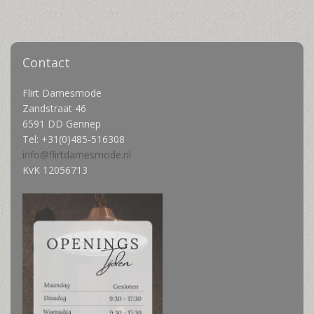
Contact
Flirt Damesmode
Zandstraat 46
6591 DD Gennep
Tel:
+31(0)485-516308
info@flirtdamesmode.nl
KvK 12056713