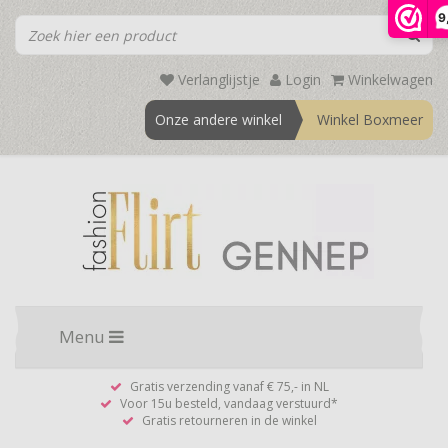
9
Verlanglijstje
Login
Winkelwagen
Onze andere winkel
Winkel Boxmeer
Menu
Gratis verzending vanaf € 75,- in NL
Voor 15u besteld, vandaag verstuurd*
Gratis retourneren in de winkel